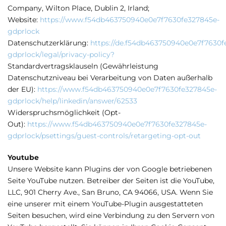
Company, Wilton Place, Dublin 2, Irland;
Website:
https://www.f54db463750940e0e7f7630fe327845e-
gdprlock
Datenschutzerklärung:
https://de.f54db463750940e0e7f7630f
gdprlock/legal/privacy-policy?
Standardvertragsklauseln (Gewährleistung
Datenschutzniveau bei Verarbeitung von Daten außerhalb
der EU):
https://www.f54db463750940e0e7f7630fe327845e-
gdprlock/help/linkedin/answer/62533
Widerspruchsmöglichkeit (Opt-
Out):
https://www.f54db463750940e0e7f7630fe327845e-
gdprlock/psettings/guest-controls/retargeting-opt-out
Youtube
Unsere Website kann Plugins der von Google betriebenen
Seite YouTube nutzen. Betreiber der Seiten ist die YouTube,
LLC, 901 Cherry Ave., San Bruno, CA 94066, USA. Wenn Sie
eine unserer mit einem YouTube-Plugin ausgestatteten
Seiten besuchen, wird eine Verbindung zu den Servern von